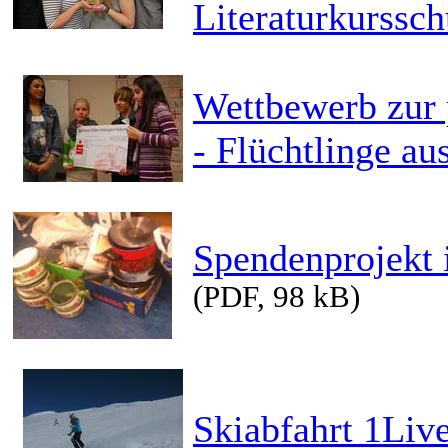
Literaturkurssch
Wettbewerb zur 
- Flüchtlinge aus
Spendenprojekt 
(PDF, 98 kB)
Skiabfahrt 1Liv