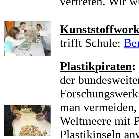
vertreten. Wir w
Kunststoffwor
trifft Schule:
Be
Plastikpiraten
:
der bundesweite
Forschungswerks
man vermeiden, 
Weltmeere mit P
Plastikinseln a